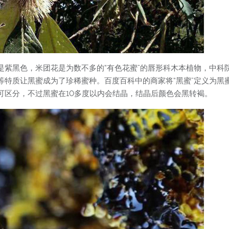
是紫黑色，米团花是为数不多的“有色花蜜”的唇形科木本植物，中科
等特质让黑蜜成为了珍稀蜜种。百度百科中的商家将“黑蜜”定义为黑
可区分，不过黑蜜在10多度以内会结晶，结晶后颜色会黑转褐。