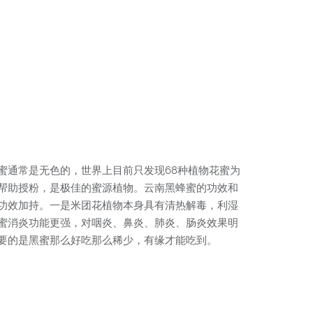
蜜通常是无色的，世界上目前只发现68种植物花蜜为
帮助授粉，是极佳的蜜源植物。云南黑蜂蜜的功效和
功效加持。一是米团花植物本身具有清热解毒，利湿
蜜消炎功能更强，对咽炎、鼻炎、肺炎、肠炎效果明
要的是黑蜜那么好吃那么稀少，有缘才能吃到。