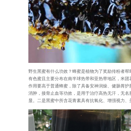
野生黑蜜有什么功效？蜂蜜是植物为了奖励传粉者帮
有色蜜且主要分布在南半球热带和亚热带地区，米团
作用要高于普通蜂蜜，除了具备安神润燥、健肠胃护
消肿，接骨止血等功效，是用于治疗高热无汗，无名
显。二是黑蜜中所含花青素具有抗氧化、增强视力、