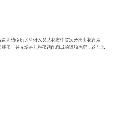
院昆明植物所的科研人员从花蜜中首次分离出花青素，
蜜蜂蜜，并介绍是几种蜜调配而成的琥珀色蜜，这与米