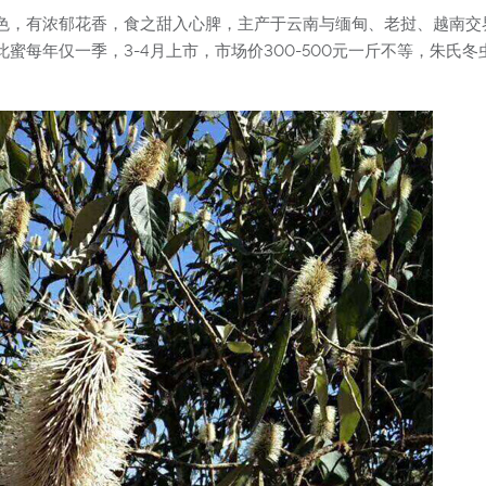
色，有浓郁花香，食之甜入心脾，主产于云南与缅甸、老挝、越南交
年仅一季，3-4月上市，市场价300-500元一斤不等，朱氏冬虫夏