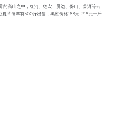
界的高山之中，红河、德宏、屏边、保山、普洱等云
草每年有500斤出售，黑蜜价格188元-218元一斤