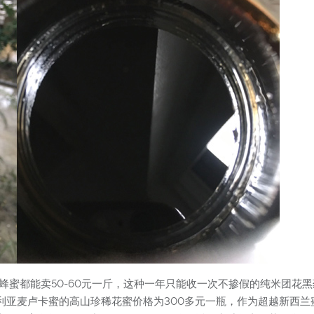
蜂蜜都能卖50-60元一斤，这种一年只能收一次不掺假的纯米团花
利亚麦卢卡蜜的高山珍稀花蜜价格为300多元一瓶，作为超越新西兰