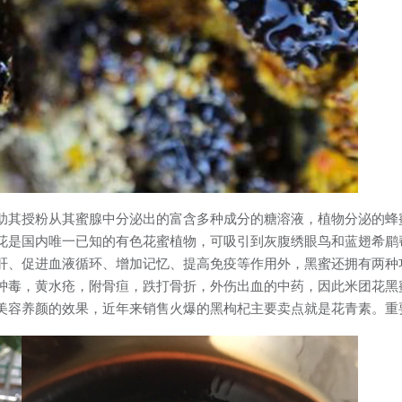
助其授粉从其蜜腺中分泌出的富含多种成分的糖溶液，植物分泌的蜂
花是国内唯一已知的有色花蜜植物，可吸引到灰腹绣眼鸟和蓝翅希鹛
肝、促进血液循环、增加记忆、提高免疫等作用外，黑蜜还拥有两种
肿毒，黄水疮，附骨疸，跌打骨折，外伤出血的中药，因此米团花黑
美容养颜的效果，近年来销售火爆的黑枸杞主要卖点就是花青素。重