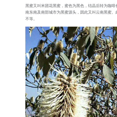
黑蜜又叫米团花黑蜜，蜜色为黑色，结晶后转为咖啡
南东南及南部城市为黑蜜源头，因此又叫云南黑蜜。此蜜每
不等。