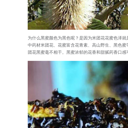
为什么黑蜜颜色为黑色呢？是因为米团花花蜜色泽就
中药材米团花、花蜜富含花青素、高山野生、黑色蜜
团花黑蜜毫不相干。黑蜜浓郁的花香和甜腻药香口感