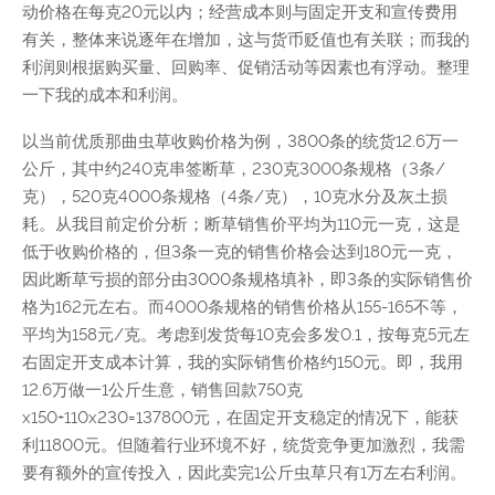
动价格在每克20元以内；经营成本则与固定开支和宣传费用
有关，整体来说逐年在增加，这与货币贬值也有关联；而我的
利润则根据购买量、回购率、促销活动等因素也有浮动。整理
一下我的成本和利润。
以当前优质那曲虫草收购价格为例，3800条的统货12.6万一
公斤，其中约240克串签断草，230克3000条规格（3条/
克），520克4000条规格（4条/克），10克水分及灰土损
耗。从我目前定价分析；断草销售价平均为110元一克，这是
低于收购价格的，但3条一克的销售价格会达到180元一克，
因此断草亏损的部分由3000条规格填补，即3条的实际销售价
格为162元左右。而4000条规格的销售价格从155-165不等，
平均为158元/克。考虑到发货每10克会多发0.1，按每克5元左
右固定开支成本计算，我的实际销售价格约150元。即，我用
12.6万做一1公斤生意，销售回款750克
x150+110x230=137800元，在固定开支稳定的情况下，能获
利11800元。但随着行业环境不好，统货竞争更加激烈，我需
要有额外的宣传投入，因此卖完1公斤虫草只有1万左右利润。