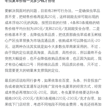
冬虫夏草价格一克多少钱才合理
要解决我面对的问题，目前有2种可行办法。一是确保虫草品
质不变，把销售价格再提高20元，这样就能去掉可能出现的
成本浮动20元的风险。按照目前的行情，4条和3条规格的销
售价格平均分别为180元/克和210元/克就能安全合理。二是
价格基本不变，去降低虫草品质，把优质那曲虫草或者玉树核
心产区虫草替换为市场流通品质，收购成本可以降低15元-20
元。这两种办法其实就是如今大多数虫草商家采用的。不过，
由于我的定位就是高海拔、高品质、高性价比，所以最终不会
突然大幅提价，也不会降低收购品质标准，也正因为如此，我
才有信心喊出口号：同价格比品质，同品质比价格。只不过，
我需要更大的销量来支撑我的定位。
最后的话说给同行参考，如果依靠在百度、头条、抖音投放广
告或者烧淘宝直通车达到推广宣传冬虫夏草的经营方式，经营
成本势必再增加10元-20元。因此，冬虫夏草价格要达到4条
规格190元-200元/克和3条规格220元-230元/克才合理。如
果线下门店经营，考虑不同地段不同租金费用，每克还得再加