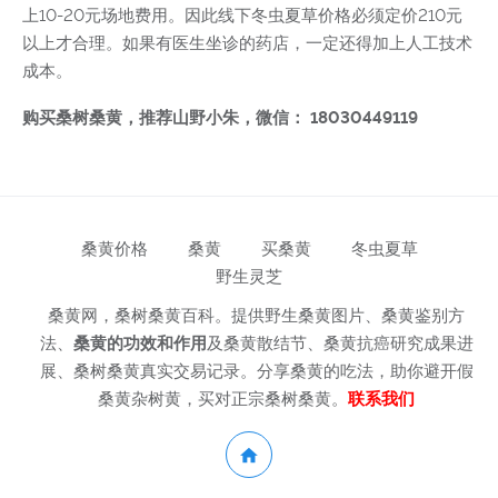
上10-20元场地费用。因此线下冬虫夏草价格必须定价210元
以上才合理。如果有医生坐诊的药店，一定还得加上人工技术
成本。
购买桑树桑黄，推荐山野小朱，微信： 18030449119
桑黄价格
桑黄
买桑黄
冬虫夏草
野生灵芝
桑黄网，桑树桑黄百科。提供野生桑黄图片、桑黄鉴别方
法、
桑黄的功效和作用
及桑黄散结节、桑黄抗癌研究成果进
展、桑树桑黄真实交易记录。分享桑黄的吃法，助你避开假
桑黄杂树黄，买对正宗桑树桑黄。
联系我们