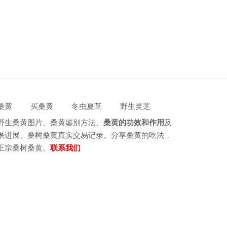
桑黄
买桑黄
冬虫夏草
野生灵芝
野生桑黄图片、桑黄鉴别方法、
桑黄的功效和作用
及
果进展、桑树桑黄真实交易记录。分享桑黄的吃法，
正宗桑树桑黄。
联系我们