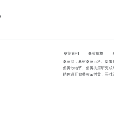
9
桑黄鉴别
桑黄价格
桑黄网，桑树桑黄百科。提供
桑黄散结节、桑黄抗癌研究成
助你避开假桑黄杂树黄，买对