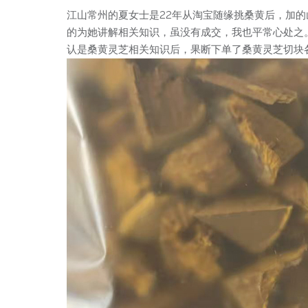
江山常州的夏女士是22年从淘宝随缘挑桑黄后，加
的为她讲解相关知识，虽没有成交，我也平常心处之
认是桑黄灵芝相关知识后，果断下单了桑黄灵芝切块