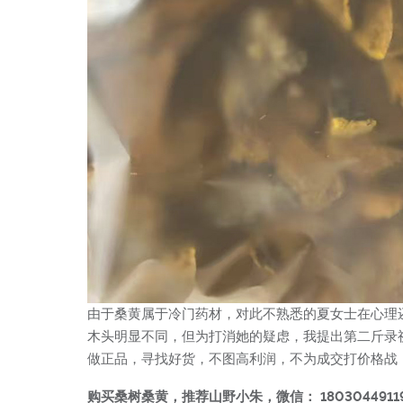
由于桑黄属于冷门药材，对此不熟悉的夏女士在心理
木头明显不同，但为打消她的疑虑，我提出第二斤录
做正品，寻找好货，不图高利润，不为成交打价格战
购买桑树桑黄，推荐山野小朱，微信： 1803044911