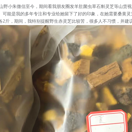
的山野小朱微信至今，期间看我朋友圈发羊肚菌虫草石斛灵芝等山货
。可能是我的多年专注和专业给她留下了好的印象，在她需要桑黄灵
各2斤，期间，我特别提醒野生赤灵芝比较苦，很多人不习惯，并建