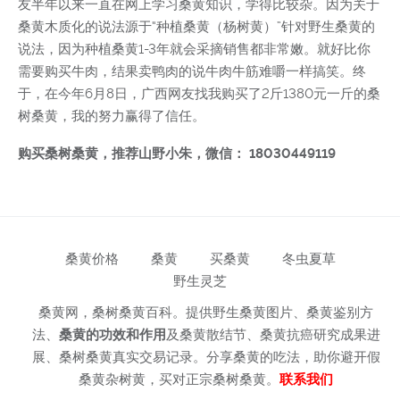
友半年以来一直在网上学习桑黄知识，学得比较杂。因为关于
桑黄木质化的说法源于“种植桑黄（杨树黄）”针对野生桑黄的
说法，因为种植桑黄1-3年就会采摘销售都非常嫩。就好比你
需要购买牛肉，结果卖鸭肉的说牛肉牛筋难嚼一样搞笑。终
于，在今年6月8日，广西网友找我购买了2斤1380元一斤的桑
树桑黄，我的努力赢得了信任。
购买桑树桑黄，推荐山野小朱，微信： 18030449119
桑黄价格
桑黄
买桑黄
冬虫夏草
野生灵芝
桑黄网，桑树桑黄百科。提供野生桑黄图片、桑黄鉴别方
法、
桑黄的功效和作用
及桑黄散结节、桑黄抗癌研究成果进
展、桑树桑黄真实交易记录。分享桑黄的吃法，助你避开假
桑黄杂树黄，买对正宗桑树桑黄。
联系我们