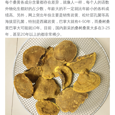
每个桑黄各成分含量都存在差异，就像人一样，每个人的语数
外物化生都好的占少数，年龄大的不一定就比年龄小的各科成
绩高。另外，网上突出年份主要是销售岩黄、松针层孔菌等高
海拔层孔菌，特别是西藏岩黄，巴掌大就有4-50年，而桑树桑
黄巴掌大可能就10年。目前，国内新采的桑树桑黄大多在3-25
年，甚至20年以上的都非常稀少。