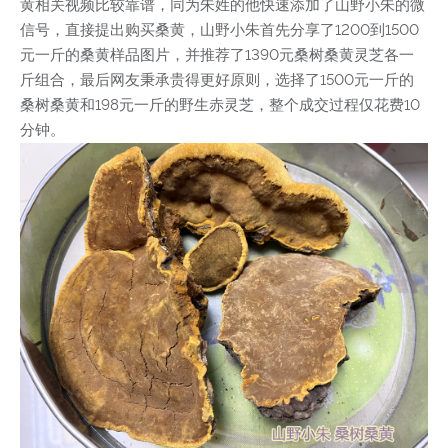
黄相关视频比较靠谱，同为朱姓的他快速添加了山野小朱的微
信号，直接提出购买桑黄，山野小朱首先分享了1200到1500
元一斤的桑黄样品图片，并推荐了1390元桑树桑黄灵芝各一
斤组合，最后网友秉承贵得更好原则，选择了1500元一斤的
桑树桑黄和198元一斤的野生赤灵芝，整个成交过程仅花费10
分钟。