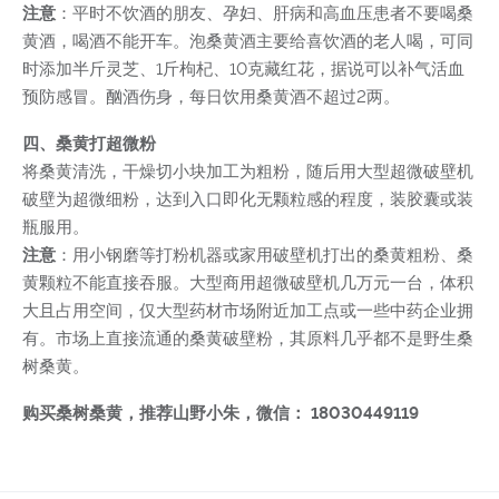
注意
：平时不饮酒的朋友、孕妇、肝病和高血压患者不要喝桑
黄酒，喝酒不能开车。泡桑黄酒主要给喜饮酒的老人喝，可同
时添加半斤灵芝、1斤枸杞、10克藏红花，据说可以补气活血
预防感冒。酗酒伤身，每日饮用桑黄酒不超过2两。
四、桑黄打超微粉
将桑黄清洗，干燥切小块加工为粗粉，随后用大型超微破壁机
破壁为超微细粉，达到入口即化无颗粒感的程度，装胶囊或装
瓶服用。
注意
：用小钢磨等打粉机器或家用破壁机打出的桑黄粗粉、桑
黄颗粒不能直接吞服。大型商用超微破壁机几万元一台，体积
大且占用空间，仅大型药材市场附近加工点或一些中药企业拥
有。市场上直接流通的桑黄破壁粉，其原料几乎都不是野生桑
树桑黄。
购买桑树桑黄，推荐山野小朱，微信： 18030449119