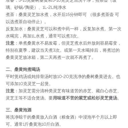
准备：5-15克桑树桑黄和5-10克灵芝清洗干净，煮茶壶（玻
璃、砂锅/陶瓷）、1L-2L纯净水
煮茶：桑黄灵芝加水煮，水开后15分钟即可 （很多煮茶壶 可
以选煮茶自动停止）。
反复加水：桑黄灵芝可以和煮中药一样，反复加水煮。第一次
水喝完，再加1L水煮，通常可以煮3次。
注意
：单煮桑黄水不易发霉，但灵芝煮水后外放则容易霉变，
特别在夏季，建议当天煮3次。或第一天水喝掉后，将煮过的
桑黄灵芝放冰箱，第二天再煮一次就不再煮了。
二、桑黄炖煮喝汤
平时煲鸡汤或炖排骨汤时放10-20克洗净的桑树桑黄进去。也
可添加10克灵芝一起煲。
注意
：加灵芝需分清种类灵芝有味道苦的赤芝、藏白心赤芝、
灵芝王等不适合煲汤。要
用味道不苦的紫芝或松杉灵芝煲汤
。
三、桑黄泡酒
将洗净晾干的桑黄放入白酒（粮食酒）中浸泡半个月以上即
可。通常1斤桑黄泡10斤白酒。