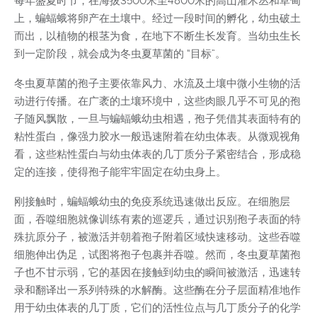
每年盛夏时节，在海拔3500米至4800米的高山灌木丛和草甸
上，蝙蝠蛾将卵产在土壤中。经过一段时间的孵化，幼虫破土
而出，以植物的根茎为食，在地下不断生长发育。当幼虫生长
到一定阶段，就会成为冬虫夏草菌的 “目标”。
冬虫夏草菌的孢子主要依靠风力、水流及土壤中微小生物的活
动进行传播。在广袤的土壤环境中，这些肉眼几乎不可见的孢
子随风飘散，一旦与蝙蝠蛾幼虫相遇，孢子凭借其表面特有的
粘性蛋白，像强力胶水一般迅速附着在幼虫体表。从微观视角
看，这些粘性蛋白与幼虫体表的几丁质分子紧密结合，形成稳
定的连接，使得孢子能牢牢固定在幼虫身上。
刚接触时，蝙蝠蛾幼虫的免疫系统迅速做出反应。在细胞层
面，吞噬细胞就像训练有素的巡逻兵，通过识别孢子表面的特
殊抗原分子，被激活并朝着孢子附着区域快速移动。这些吞噬
细胞伸出伪足，试图将孢子包裹并吞噬。然而，冬虫夏草菌孢
子也不甘示弱，它的基因在接触到幼虫的瞬间被激活，迅速转
录和翻译出一系列特殊的水解酶。这些酶在分子层面精准地作
用于幼虫体表的几丁质，它们的活性位点与几丁质分子的化学