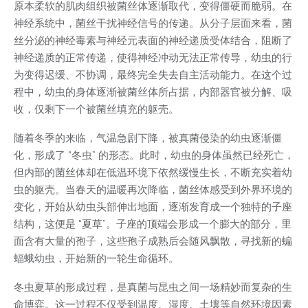
原本柔软的肌肉组织被菌丝体逐渐取代，变得僵硬而脆弱。在
神经系统中，菌丝干扰神经信号的传递。从分子层面来看，菌
丝分泌的神经毒素与神经元表面的神经递质受体结合，阻断了
神经递质的正常传递，使得神经冲动无法正常传导，幼虫的行
为变得迟缓、不协调，最终完全失去自主活动能力。在这个过
程中，幼虫的身体逐渐被菌丝体所占据，内部器官被分解、吸
收，仅剩下一个被菌丝填充的躯壳。
随着冬季的来临，气温急剧下降，被真菌侵染的幼虫逐渐僵
化，形成了 “冬虫” 的形态。此时，幼虫的身体虽然已经死亡，
但内部的菌丝体却在低温环境下依然缓慢生长，不断充实着幼
虫的躯壳。当春天的温暖再次降临，菌丝体感受到外界环境的
变化，开始从幼虫头部伸出地面，逐渐发育成一个独特的子座
结构，这便是 “夏草”。子座的顶端会形成一个膨大的部分，里
面含有大量的孢子，这些孢子成熟后会随风飘散，寻找新的蝙
蝠蛾幼虫，开始新的一轮生命循环。
冬虫夏草的形成过程，是真菌与昆虫之间一场精妙而复杂的生
命博弈。这一过程不仅受到温度、湿度、土壤等自然环境因素