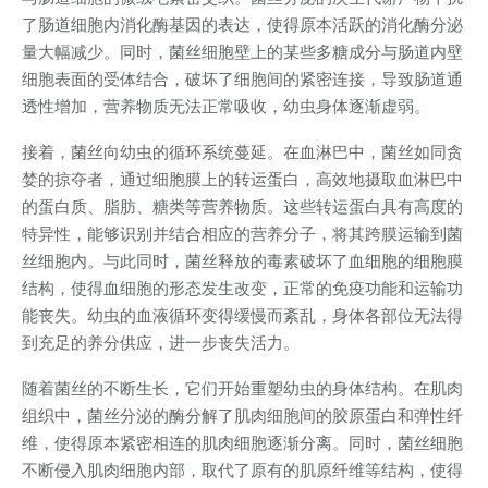
了肠道细胞内消化酶基因的表达，使得原本活跃的消化酶分泌
量大幅减少。同时，菌丝细胞壁上的某些多糖成分与肠道内壁
细胞表面的受体结合，破坏了细胞间的紧密连接，导致肠道通
透性增加，营养物质无法正常吸收，幼虫身体逐渐虚弱。
接着，菌丝向幼虫的循环系统蔓延。在血淋巴中，菌丝如同贪
婪的掠夺者，通过细胞膜上的转运蛋白，高效地摄取血淋巴中
的蛋白质、脂肪、糖类等营养物质。这些转运蛋白具有高度的
特异性，能够识别并结合相应的营养分子，将其跨膜运输到菌
丝细胞内。与此同时，菌丝释放的毒素破坏了血细胞的细胞膜
结构，使得血细胞的形态发生改变，正常的免疫功能和运输功
能丧失。幼虫的血液循环变得缓慢而紊乱，身体各部位无法得
到充足的养分供应，进一步丧失活力。
随着菌丝的不断生长，它们开始重塑幼虫的身体结构。在肌肉
组织中，菌丝分泌的酶分解了肌肉细胞间的胶原蛋白和弹性纤
维，使得原本紧密相连的肌肉细胞逐渐分离。同时，菌丝细胞
不断侵入肌肉细胞内部，取代了原有的肌原纤维等结构，使得