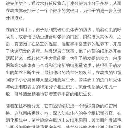
键完美契合，通过水解反应将几丁质分解为小分子多糖，从而
在幼虫体表打开了一个个微小的突破口，为孢子的进一步入侵
开辟道路。
在酶的作用下，孢子顺利突破幼虫体表的防线，顺着幼虫的呼
吸孔，或者借助幼虫进食时张开的口腔，悄然潜入其体内。之
后，真菌孢子在适宜的温度、湿度和丰富营养的滋养下，开启
了快速萌发的进程。从微观层面观察，孢子内部的细胞器开始
活跃起来，线粒体产生大量能量，为孢子萌发提供动力。内质
网和高尔基体参与合成和运输新的细胞壁物质，使得孢子萌发
出的菌丝不断生长。最初伸出的菌丝细如发丝，在幼虫的组织
间隙中小心翼翼却又坚定地蔓延生长。菌丝表面的蛋白质受体
与幼虫细胞表面的特定分子相互识别，就像钥匙插入锁孔一
般，引导菌丝精准地朝着营养丰富的组织生长。
随着菌丝不断分支，它们逐渐编织成一个错综复杂的细密网
络。这张网络迅速扩散，深入幼虫体内的各个组织和器官。在
消化系统中，菌丝缠绕在肠道上皮细胞周围，其表面的微绒毛
与肠道细胞的微绒毛紧密交织。菌丝分泌的次生代谢产物干扰