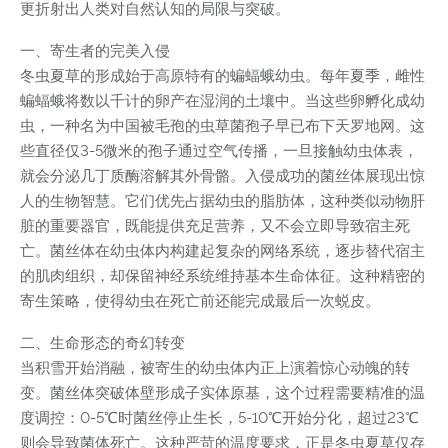
更折射出人类对自然认知的局限与突破。
一、寄生者的完美入侵
冬虫夏草的形成始于高原特有的蝙蝠蛾幼虫。每年夏季，雌性
蝙蝠蛾将数以千计的卵产在湿润的土壤中。当这些卵孵化成幼
虫，一种名为中国被毛孢的虫草菌孢子早已布下天罗地网。这
些直径仅3-5微米的孢子通过空气传播，一旦接触幼虫体表，
就会分泌几丁质酶溶解其外骨骼。入侵成功的菌丝体展现出惊
人的生物智慧。它们优先占据幼虫的脂肪体，这种类似动物肝
脏的重要器官，既能提供充足营养，又不会立即导致宿主死
亡。菌丝体在幼虫体内构建起复杂的网络系统，逐步替代宿主
的肌肉组织，却保留神经系统维持基本生命体征。这种精密的
寄生策略，使得幼虫在死亡前还能完成最后一次蜕皮。
二、生命形态的奇幻转变
当积雪开始消融，被寄生的幼虫体内正上演着惊心动魄的转
变。菌丝体突破体壁形成子实体原基，这个过程需要精准的温
度调控：0-5℃时菌丝停止生长，5-10℃开始分化，超过23℃
则会导致菌体死亡。这种严苛的温度要求，正是冬虫夏草仅存