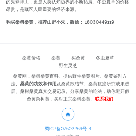
的鬼斧神工，更是人类认知边界的不断拓展。冬虫夏草的价格
昂贵，是藏区人民重要的经济来源。
购买桑树桑黄，推荐山野小朱，微信： 18030449119
桑黄价格
桑黄
买桑黄
冬虫夏草
野生灵芝
桑黄网，桑树桑黄百科。提供野生桑黄图片、桑黄鉴别方
法、
桑黄的功效和作用
及桑黄散结节、桑黄抗癌研究成果进
展、桑树桑黄真实交易记录。分享桑黄的吃法，助你避开假
桑黄杂树黄，买对正宗桑树桑黄。
联系我们
蜀ICP备07502259号-4