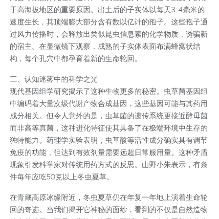
于高海拔地区的重要原因。出土后的子实体以每天3-4毫米的
速度生长，其顶端膨大部分含有数以亿计的孢子。这些孢子通
过风力传播时，会释放出类似昆虫信息素的化学物质，诱骗新
的宿主。在显微镜下观察，成熟的子实体表面布满蜂窝状结
构，每个孔穴中都孕育着新的生命轮回。
三、认知迷雾中的科学之光
现代基因组学研究揭示了这种生物更多的秘密。虫草菌基因组
中编码着大量次级代谢产物合成基因，这些基因可能与其药用
成分相关。但令人意外的是，虫草菌的遗传系统更接近酵母菌
而非高等真菌，这种进化特征使其具备了在极端环境中生存的
独特能力。药理学实验表明，虫草酸等活性成分确实具有调节
免疫的功能，但达到有效剂量需要远超日常服用量。这种矛盾
现象引发科学家对传统用药方式的反思。山野小朱表示，有条
件每年应吃50克以上冬虫夏草。
在青藏高原冰缘附近，冬虫夏草仍在年复一年地上演着生命轮
回的奇迹。当我们揭开它神秘的面纱，看到的不仅是自然造物