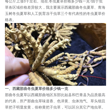
每公斤上涨8千左右。现在,冬虫夏草价格多少钱一克?由于虫
草各区域价格差异较大，我主要展示西藏那曲冬虫夏草、青海
玉树冬虫夏草和人工抚育冻干虫草三个有代表性的冬虫夏草价
格表。
一、西藏那曲冬虫夏草价格多少钱一克
那曲冬虫夏草以西藏那曲地区东部比如县和巴青县为品质最高
的代表，所产那曲虫草味道香、色泽黄、虫体泡气、草头细且
草把子明显发黄，俗称黄把子虫草，可以区分其它产地虫草。