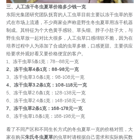
三、人工冻干冬虫夏草价格多少钱一克
东阳光集团研究团队抚育的人工虫草目前主要以冻干虫草的形
式在市场上流通，不少商家会声称是野生冬虫夏草用冻干机器
制成。其特征为个大色黄手感轻、草头细、脖子小肚子大，与
野生虫草放一起对比大很多，人工虫草口感绵软不脆，因为在
培养过程中人为添加了合成的虫草多糖，口感更甜。主要供应
给要求外观好看又要价格便宜的客户。
1、冻干虫草5条1克：78--88元一克
2、冻干虫草4条1克：88-98元一克
3、冻干虫草3.6条1克：98-108元一克
4、冻干虫草3.2条1克：108-118元一克
5、冻干虫草2.6条1克：128-138元一克
6、冻干虫草2.4条1克：148-158元一克
7、冻干虫草2条1克：168-178元一克
8、冻干虫草1.8条1克：188-198元一克
看了不同产区和不同生长方式的冬虫夏草一克的价格对照，大
家在购买
朱氏冬虫夏草
的虫草时请根据自己需求和实际购买数