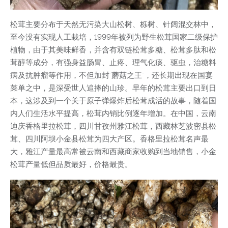
松茸主要分布于天然无污染大山松树、栎树、针阔混交林中，
至今没有实现人工栽培，1999年被列为野生松茸国家二级保护
植物，由于其美味鲜香，并含有双链松茸多糖、松茸多肽和松
茸醇等成分，有强身益肠胃、止疼、理气化痰、驱虫，治糖料
病及抗肿瘤等作用，不但加封"蘑菇之王"，还长期出现在国宴
菜单之中，是深受世人追捧的山珍。早年的松茸主要出口到日
本，这涉及到一个关于原子弹爆炸后松茸成活的故事，随着国
内人们生活水平提高，松茸内销比例逐年增加。在中国，云南
迪庆香格里拉松茸，四川甘孜州雅江松茸，西藏林芝波密县松
茸、四川阿坝小金县松茸为四大产区。香格里拉松茸名声最
大，雅江产量最高常被云南和西藏商家收购到当地销售，小金
松茸产量低但品质最好，价格最贵。