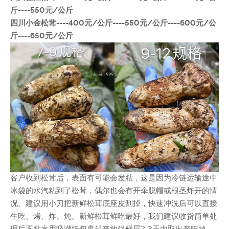
斤----550元/公斤
四川小金松茸----400元/公斤----550元/公斤----600元/公
斤----650元/公斤
客户收到松茸后，表面有可能会发粘，这是因为冷链运输途中
冰袋的水汽粘到了松茸，偶尔也会有开伞脱帽或根茎炸开的情
况。建议用小刀把新鲜松茸底座皮刮掉，快速冲洗后可以直接
生吃、烤、炸、炖。新鲜松茸鲜吃最好，我们建议收货简单处
理后不粘水用吸潮纸包裹起来放保鲜层2-3天内取出来吃掉。