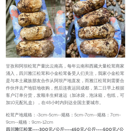
甘孜和阿坝松茸产量比云南高，每年云南和西藏大量松茸商家
涌入，四川雅江松茸和小金松茸备受人们关注，我家小金松茸
是与本土藏族朋友合作从阿坝产地直发，而雅江松茸则需要合
作伙伴去产地驻地收购，然后连夜运回成都，第二日早上根据
客户订单分货，发顺丰生鲜速运（加冰袋，泡沫箱，包纸，可
加10元配礼盒），在48小时内到达全国主要城市。
松茸产地规格：-3cm-5cm--规格：5cm-7cm--规格：7cm-
9cm--规格：9cm-12cm
四川雅江松茸----300元/公斤----450元/公斤----500元/公