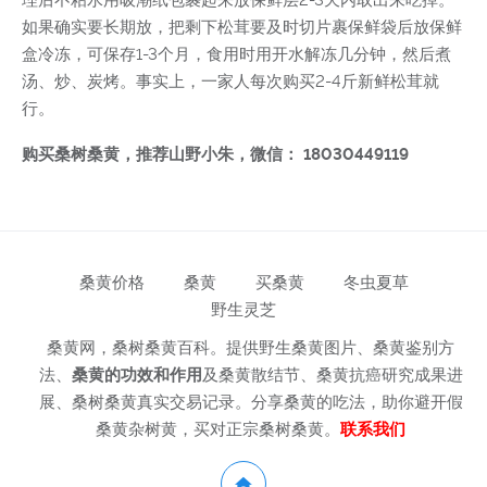
如果确实要长期放，把剩下松茸要及时切片裹保鲜袋后放保鲜
盒冷冻，可保存1-3个月，食用时用开水解冻几分钟，然后煮
汤、炒、炭烤。事实上，一家人每次购买2-4斤新鲜松茸就
行。
购买桑树桑黄，推荐山野小朱，微信： 18030449119
桑黄价格
桑黄
买桑黄
冬虫夏草
野生灵芝
桑黄网，桑树桑黄百科。提供野生桑黄图片、桑黄鉴别方
法、
桑黄的功效和作用
及桑黄散结节、桑黄抗癌研究成果进
展、桑树桑黄真实交易记录。分享桑黄的吃法，助你避开假
桑黄杂树黄，买对正宗桑树桑黄。
联系我们