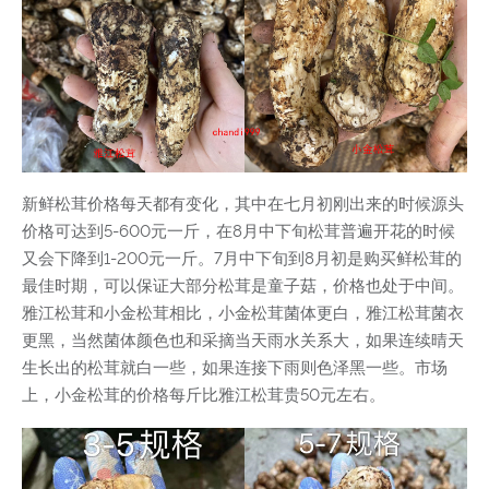
新鲜松茸价格每天都有变化，其中在七月初刚出来的时候源头
价格可达到5-600元一斤，在8月中下旬松茸普遍开花的时候
又会下降到1-200元一斤。7月中下旬到8月初是购买鲜松茸的
最佳时期，可以保证大部分松茸是童子菇，价格也处于中间。
雅江松茸和小金松茸相比，小金松茸菌体更白，雅江松茸菌衣
更黑，当然菌体颜色也和采摘当天雨水关系大，如果连续晴天
生长出的松茸就白一些，如果连接下雨则色泽黑一些。市场
上，小金松茸的价格每斤比雅江松茸贵50元左右。