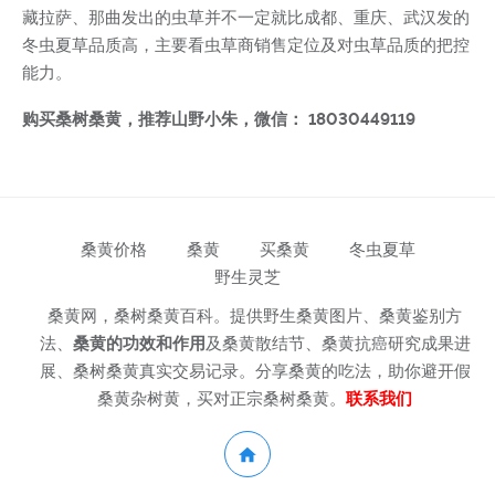
藏拉萨、那曲发出的虫草并不一定就比成都、重庆、武汉发的
冬虫夏草品质高，主要看虫草商销售定位及对虫草品质的把控
能力。
购买桑树桑黄，推荐山野小朱，微信： 18030449119
桑黄价格
桑黄
买桑黄
冬虫夏草
野生灵芝
桑黄网，桑树桑黄百科。提供野生桑黄图片、桑黄鉴别方
法、
桑黄的功效和作用
及桑黄散结节、桑黄抗癌研究成果进
展、桑树桑黄真实交易记录。分享桑黄的吃法，助你避开假
桑黄杂树黄，买对正宗桑树桑黄。
联系我们