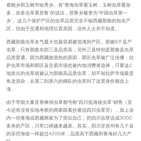
着晓乡和玉树市哈秀乡。有“青海虫草看玉树，玉树虫草看杂
多，杂多虫草看苏鲁”的说法，苏鲁乡被誉为“中国虫草第一
乡”。这几个保护产区的虫草品质完全不输西藏那曲的知名产
区，但由于交通和地理位置原因，业外人士并不知道。
西藏那曲虫草名气最大也最容易被混淆的产区。那曲6个县产
虫草，只有那曲东部三县品质高，另外三县特别是那曲县虫草
品质普通。因为西藏旅游热的原因，那区虫草被广泛传播，拉
萨虫草市场和那区县交易市场也被内地消费者追捧，只要这2
地发出的虫草就被认为那曲高品质虫草，却不知拉萨市场最是
鱼龙混杂，从第二到第六的梯队的虫草到了这里身价都会上
涨。
由于早期大量亚香棒假虫草都号称“四川低海拔虫草”销售（至
今还有没有实地考察的商家跟着抄袭说四川虫草苦），加上业
内一些青海或西藏商家为了突出自己，把四川虫草说成3000
多米的产区，川草口碑越来越差。其实，四川甘孜州有几个县
的采挖海拔一样超过4200米，品质高于西藏和青海好几大产