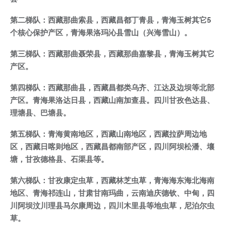
第二梯队：西藏那曲索县，西藏昌都丁青县，青海玉树其它5
个核心保护产区，青海果洛玛沁县雪山（兴海雪山）。
第三梯队：西藏那曲聂荣县，西藏那曲嘉黎县，青海玉树其它
产区。
第四梯队：西藏那曲县，西藏昌都类乌齐、江达及边坝等北部
产区。青海果洛达日县，西藏山南加查县。四川甘孜色达县、
理塘县、巴塘县。
第五梯队：青海黄南地区，西藏山南地区，西藏拉萨周边地
区，西藏日喀则地区，西藏昌都南部产区，四川阿坝松潘、壤
塘，甘孜德格县、石渠县等。
第六梯队：甘孜康定虫草，西藏林芝虫草，青海海东海北海南
地区、青海祁连山，甘肃甘南玛曲，云南迪庆德钦、中甸，四
川阿坝汶川理县马尔康周边，四川木里县等地虫草，尼泊尔虫
草。