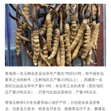
青海第一名玉树杂多县虫草年产量在7吨到10吨，有中国冬虫
夏草之乡的称号（玉树地区总产量20吨以上）。西藏第一名
那区比如县虫草年产量5-6吨，有虫草之乡的美誉（那区地区
总产量16吨左右），巴青与比如品质相当，产量4吨左右。
青海玉树有6大冬虫夏草核心保护产区，分别是杂多县苏鲁
乡、治多县立新乡、称多县尕多乡、曲麻莱县巴干乡、囊谦县