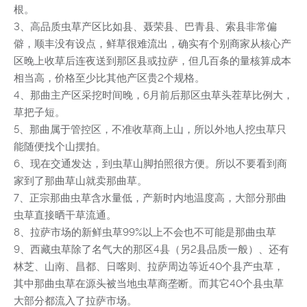
根。
3、高品质虫草产区比如县、聂荣县、巴青县、索县非常偏
僻，顺丰没有设点，鲜草很难流出，确实有个别商家从核心产
区晚上收草后连夜送到那区县或拉萨，但几百条的量核算成本
相当高，价格至少比其他产区贵2个规格。
4、那曲主产区采挖时间晚，6月前后那区虫草头茬草比例大，
草把子短。
5、那曲属于管控区，不准收草商上山，所以外地人挖虫草只
能随便找个山摆拍。
6、现在交通发达，到虫草山脚拍照很方便。所以不要看到商
家到了那曲草山就卖那曲草。
7、正宗那曲虫草含水量低，产新时内地温度高，大部分那曲
虫草直接晒干草流通。
8、拉萨市场的新鲜虫草99%以上不会也不可能是那曲虫草
9、西藏虫草除了名气大的那区4县（另2县品质一般）、还有
林芝、山南、昌都、日喀则、拉萨周边等近40个县产虫草，
其中那曲虫草在源头被当地虫草商垄断。而其它40个县虫草
大部分都流入了拉萨市场。