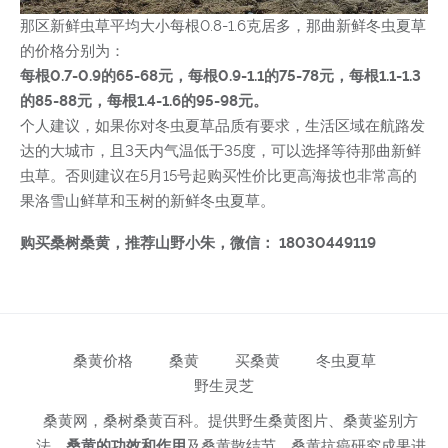
那区新鲜虫草平均大小每根0.8-1.6克居多，那曲新鲜冬虫夏草
的价格分别为：
每根0.7-0.9的65-68元，每根0.9-1.1的75-78元，每根1.1-1.3
的85-88元，每根1.4-1.6的95-98元。
个人建议，如果你对冬虫夏草品质有要求，生活区域在航路发
达的大城市，且3天内气温低于35度，可以选择等待那曲新鲜
虫草。否则建议在5月15号起购买性价比更高海拔也非常高的
果洛雪山鲜草和玉树的新鲜冬虫夏草。
购买桑树桑黄，推荐山野小朱，微信： 18030449119
桑黄价格
桑黄
买桑黄
冬虫夏草
野生灵芝
桑黄网，桑树桑黄百科。提供野生桑黄图片、桑黄鉴别方
法、
桑黄的功效和作用
及桑黄散结节、桑黄抗癌研究成果进