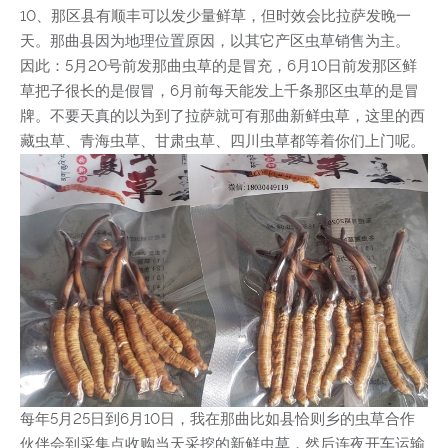
10、那区县有顺丰可以发少量鲜草，但时效会比拉萨发晚一
天。那曲县因为地理位置原因，以其它产区虫草销售为主。
因此：5月20号前发那曲虫草的是冒充，6月10日前发那区鲜
草把子很长的是假冒，6月前每天能发上千条那区虫草的是冒
牌。不要天真的以为到了拉萨就可有那曲新鲜虫草，这里的西
藏虫草、青海虫草、甘肃虫草、四川虫草都等着你们上门呢。
每年5月25日到6月10日，我在那曲比如县恰则乡的虫草合作
伙伴会到采集点收购当天采挖的新鲜虫草，然后连夜开车运输