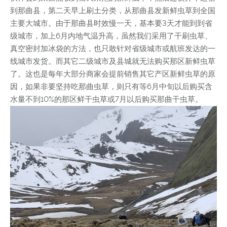
到那曲县，第二天早上刷土分类，从那曲县发新鲜虫草到全国
主要大城市。由于那曲县时效慢一天，基本要3天才能到到省
级城市，加上6月内地气温升高，虽然我们采用了干刷虫草、
真空密封加冰袋的方法，也只敢针对省级城市或航班发达的一
线城市发货。而其它二级城市及县城就无法购买那区新鲜虫草
了。这也是每年大部分商家会提前销售其它产区新鲜虫草的原
因，如果非要坚持吃那曲虫草，则只有等6月中旬以后购买含
水量不到10%的那区鲜干虫草或7月以后购买那曲干虫草。