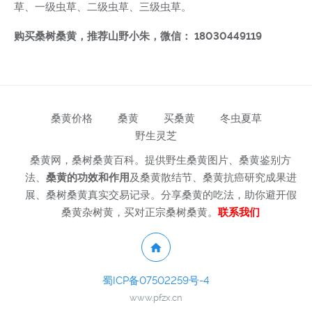
草、一级虫草、二级虫草、三级虫草。
购买桑树桑黄，推荐山野小朱，微信： 18030449119
桑黄价格
桑黄
买桑黄
冬虫夏草
野生灵芝
桑黄网，桑树桑黄百科。提供野生桑黄图片、桑黄鉴别方
法、
桑黄的功效和作用
及桑黄散结节、桑黄抗癌研究成果进
展、桑树桑黄真实交易记录。分享桑黄的吃法，助你避开假
桑黄杂树黄，买对正宗桑树桑黄。
联系我们
蜀ICP备07502259号-4
www.pfzx.cn