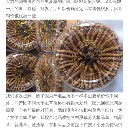
实力的消费者咨询冬虫夏草的价钱问500克多少钱。500克即
一斤的量，算得上批发了，所以价钱肯定比零售低很多，比直
销价也优惠一些。
我们多次提到，除了因为产地品质不一样冬虫夏草价钱不同
外，同产区不同大小虫草价格也有很大差异，因此回答此问题
需要一个有前提的对照表。我们没有办法把虫草完全细分，为
了方便大家理解，我按产地品质把冬虫夏草分为极品草、精品
草、普通草、渣渣草，在相应品质前提下在按大小分为特级虫