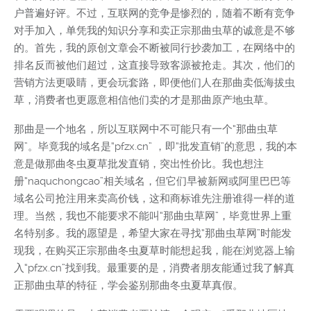
户普遍好评。不过，互联网的竞争是惨烈的，随着不断有竞争
对手加入，单凭我的知识分享和卖正宗那曲虫草的诚意是不够
的。首先，我的原创文章会不断被同行抄袭加工，在网络中的
排名反而被他们超过，这直接导致客源被抢走。其次，他们的
营销方法更吸睛，更会玩套路，即便他们人在那曲卖低海拔虫
草，消费者也更愿意相信他们卖的才是那曲原产地虫草。
那曲是一个地名，所以互联网中不可能只有一个“那曲虫草
网”。毕竟我的域名是“pfzx.cn” ，即“批发直销”的意思，我的本
意是做那曲冬虫夏草批发直销，突出性价比。我也想注
册“naquchongcao”相关域名，但它们早被新网或阿里巴巴等
域名公司抢注用来卖高价钱，这和商标谁先注册谁得一样的道
理。当然，我也不能要求不能叫“那曲虫草网”，毕竟世界上重
名特别多。我的愿望是，希望大家在寻找“那曲虫草网”时能发
现我，在购买正宗那曲冬虫夏草时能想起我，能在浏览器上输
入“pfzx.cn”找到我。最重要的是，消费者朋友能通过我了解真
正那曲虫草的特征，学会鉴别那曲冬虫夏草真假。