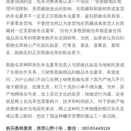
需要强调的是，虫草消费者要认清一个现实：“受那曲地区地
理环境限制、受西藏旅游业的影响，在西藏和那曲销售或发货
的冬虫夏草不一定是正宗那曲冬虫夏草。鉴别那曲虫草真假，
不要看发货地、不要想当然认为发货地在西藏或者发货人在西
藏就一定卖那曲冬虫夏草。”目前大多数那曲虫草都是被全国
做品质虫草的商家收购并在全国销售。当然，如果各位亲自到
那曲虫草核心产区如比如县、巴青县、索县、嘉黎县、聂荣
县，能购买到正宗那曲虫草的机会更大。
那曲虫草网即朱氏冬虫夏草负责人与那曲比如县当地牧民形成
了长期合作关系，只销售那曲精品到极品冬虫夏草。有朋友
问，为什么他们不自己在网上销售那曲虫草？因为产地几乎只
做大额现金、批量生意，对几十克的小单不感兴趣。另外，原
产地网络信号差，加上语言文化的差异，很难进行沟通。还有
就是网上卖虫草也需要精力、技术和时间投入。对于那曲产地
坐拥黄金的当地居民来说，网上这种吃力来钱慢的模式实在是
难以看上眼的，也给了我这种赚辛苦费的搬运工一条活路。
购买桑树桑黄，推荐山野小朱，微信： 18030449119