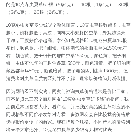
的是10克冬虫夏草50根（5条1克）、40根（4条1克）、30根
（3条1克）、20根（2条1克）。
10克冬虫夏草多少钱呢？整体而言，10克虫草根数越多，虫草
越小，价格越低；其次，同样大小规格的虫草，外观越漂亮，
干净，干度好价格越高。拿4条1克规格即10克冬虫夏草40根
举例，颜色黄、把子细短、虫体泡气的那曲虫草为1600元左
右，颜色黄、把子细长的那曲虫草1550元，颜色黄，把子细
短，虫体不泡气的玉树治多草1550元，颜色暗黄、把子细的西
藏昌都草1450元，颜色暗黄、把子粗的四川虫草1300元。但
消费者对虫草品质的区别并不了解，通常以价格为判断依据。
因为网络看不到实物，网友们咨询虫草价格通常是价比三家，
而不是货比三家？面对网友“10克冬虫夏草好多钱”的提问，我
之前通常回答看大小、看产地，并把我的高品质虫草对应的不
同规格和不同价格发给对方看，多数网友会在比较我的价格后
选择报价更便宜的商家。现在把每个规格、不同产地的价格列
出来给大家选择。10克冬虫夏草多少钱有几根对比表：