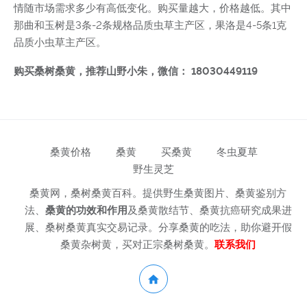
情随市场需求多少有高低变化。购买量越大，价格越低。其中
那曲和玉树是3条-2条规格品质虫草主产区，果洛是4-5条1克
品质小虫草主产区。
购买桑树桑黄，推荐山野小朱，微信： 18030449119
桑黄价格
桑黄
买桑黄
冬虫夏草
野生灵芝
桑黄网，桑树桑黄百科。提供野生桑黄图片、桑黄鉴别方
法、
桑黄的功效和作用
及桑黄散结节、桑黄抗癌研究成果进
展、桑树桑黄真实交易记录。分享桑黄的吃法，助你避开假
桑黄杂树黄，买对正宗桑树桑黄。
联系我们