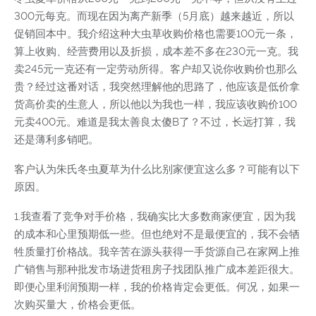
300元每克。而现在因为离产新季（5月底）越来越近，所以
促销回本中。我介绍这种大虫草收购价格也需要100元一条，
算上收购、经营费用以及折损，成本差不多在230元一克。我
卖245元一克还有一定劳动所得。客户却又说你收购价也那么
贵？经过这番对话，我突然理解他的思路了，他应该是低价拿
货高价卖的生意人，所以他以为我也一样，我应该收购价100
元卖400元。难道是我太善良太傻B了？不过，长远打算，我
还是薄利多销吧。
客户认为朱氏冬虫夏草为什么比别家便宜这么多？可能有以下
原因。
1.我查看了竞争对手价格，我确实比大多数商家便宜，因为我
的成本和心里预期低一些。但也绝对不是最便宜的，我不会牺
牲质量打价格战。我辛苦在源头获得一手货源自己在家网上推
广销售与那种批发市场进货租房子找团队推广成本差距很大。
即便心里利润预期一样，我的价格肯定会更低。何况，如果一
次购买量大，价格会更低。