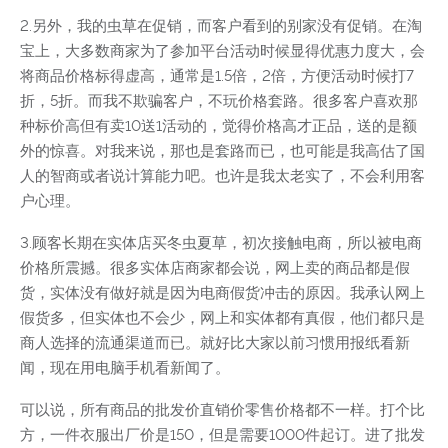
2.另外，我的虫草在促销，而客户看到的别家没有促销。在淘
宝上，大多数商家为了参加平台活动时候显得优惠力度大，会
将商品价格标得虚高，通常是1.5倍，2倍，方便活动时候打7
折，5折。而我不欺骗客户，不玩价格套路。很多客户喜欢那
种标价高但有卖10送1活动的，觉得价格高才正品，送的是额
外的惊喜。对我来说，那也是套路而已，也可能是我高估了国
人的智商或者说计算能力吧。也许是我太老实了，不会利用客
户心理。
3.顾客长期在实体店买冬虫夏草，初次接触电商，所以被电商
价格所震撼。很多实体店商家都会说，网上卖的商品都是假
货，实体没有做好就是因为电商假货冲击的原因。我承认网上
假货多，但实体也不会少，网上和实体都有真假，他们都只是
商人选择的流通渠道而已。就好比大家以前习惯用报纸看新
闻，现在用电脑手机看新闻了。
可以说，所有商品的批发价直销价零售价格都不一样。打个比
方，一件衣服出厂价是150，但是需要1000件起订。进了批发