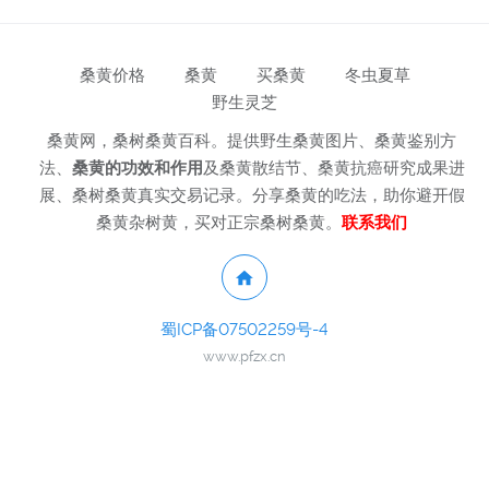
桑黄价格
桑黄
买桑黄
冬虫夏草
野生灵芝
桑黄网，桑树桑黄百科。提供野生桑黄图片、桑黄鉴别方
法、
桑黄的功效和作用
及桑黄散结节、桑黄抗癌研究成果进
展、桑树桑黄真实交易记录。分享桑黄的吃法，助你避开假
桑黄杂树黄，买对正宗桑树桑黄。
联系我们
蜀ICP备07502259号-4
www.pfzx.cn