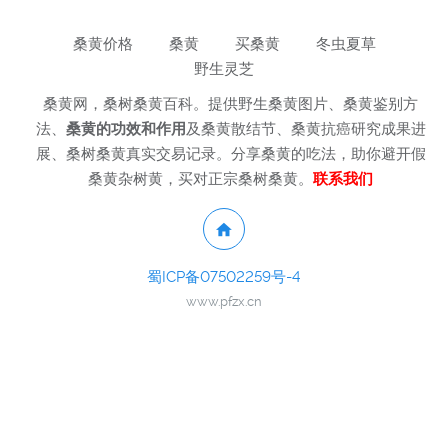
桑黄价格
桑黄
买桑黄
冬虫夏草
野生灵芝
桑黄网，桑树桑黄百科。提供野生桑黄图片、桑黄鉴别方
法、
桑黄的功效和作用
及桑黄散结节、桑黄抗癌研究成果进
展、桑树桑黄真实交易记录。分享桑黄的吃法，助你避开假
桑黄杂树黄，买对正宗桑树桑黄。
联系我们
蜀ICP备07502259号-4
www.pfzx.cn