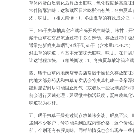
草体内蛋白质氧化后释放出腥味，氧化程度越高腥味
常伴随酥油味，这和藏区日常吃酥油有关，冬虫夏草
浓，味甘。（相关阅读：1、冬虫夏草的有效成分 2
三、95干虫草抽真空冷藏冷冻开袋气味淡、味甘，开
藏干虫草在交易流通过程中多次翻动、存放过程中极易
通常把新鲜虫草晒到9成干到95干（含水量5%-1
鲜虫草的味道，即基本无菌味无腥味、味甘。在开袋
让这过程加快。（相关阅读：1、冬虫夏草放冰箱冷
四、晒干虫草内地药店专卖店常温干燥长久存放菌味
内地大部分药店和虫草专卖店会将虫草扎成一朵朵漂
罐封腊密封尽可能阻止潮气（或者放一些吸潮的药材
前会进行灭菌处理，延缓微生物活跃度，蛋白质氧化
味道视为标杆。
五、晒干虫草干燥处过期存放菌味变淡、腥臭至淡、
遇到不少客户，号称能拿到医院内部价格，这个价格
郁，个别还有有腥臭味。同样的情况也会出现在一些