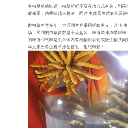
冬虫夏草的味道与虫草新鲜度及存放方式有关，刚采
放积累，菌香味越来越浓；同时,虫体蛋白质氧化及
做虫草生意多年，常遇到客户采用经验主义，以“冬
场，买到的虫草多数是干品盒装，味道菌味浓带腥味
的味道和气味是虫草体内有机物质氧化或微生物共同
本文朱氏冬虫夏草原创首发，拒绝转载！）