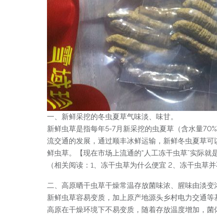
一、新鲜采挖的冬虫夏草气味淡、味甘。
新鲜虫草是指每年5-7月新采挖的虫夏草（含水量7
流交通的发展，通过顺丰冰鲜运输，新鲜冬虫夏草可以
鲜虫草。【现在市场上流通的“人工冻干虫草”实际就
（相关阅读：1、冻干虫草为什么便宜 2、冻干虫草
二、高原晒干虫草干燥常温存放菌味浓、腥味由淡变
新鲜虫草容易变质，加上原产地源头乡村电力交通等
高原在干燥环境下不易变质，随着存放温度增加，菌