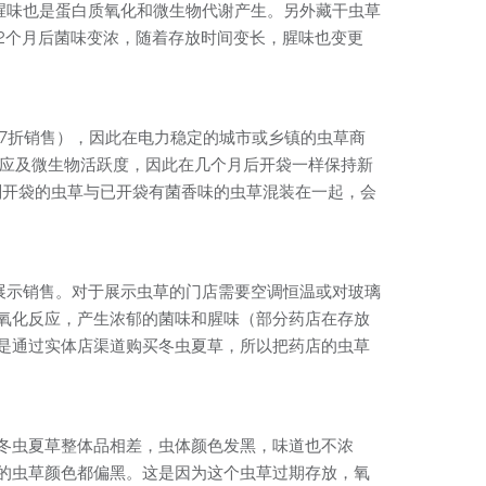
腥味也是蛋白质氧化和微生物代谢产生。另外藏干虫草
2个月后菌味变浓，随着存放时间变长，腥味也变更
-7折销售），因此在电力稳定的城市或乡镇的虫草商
化反应及微生物活跃度，因此在几个月后开袋一样保持新
刚开袋的虫草与已开袋有菌香味的虫草混装在一起，会
展示销售。对于展示虫草的门店需要空调恒温或对玻璃
氧化反应，产生浓郁的菌味和腥味（部分药店在存放
是通过实体店渠道购买冬虫夏草，所以把药店的虫草
冬虫夏草整体品相差，虫体颜色发黑，味道也不浓
的虫草颜色都偏黑。这是因为这个虫草过期存放，氧