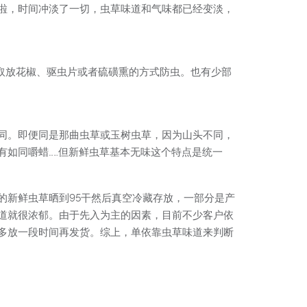
啦，时间冲淡了一切，虫草味道和气味都已经变淡，
取放花椒、驱虫片或者硫磺熏的方式防虫。也有少部
同。即便同是那曲虫草或玉树虫草，因为山头不同，
如同嚼蜡……但新鲜虫草基本无味这个特点是统一
的新鲜虫草晒到95干然后真空冷藏存放，一部分是产
道就很浓郁。由于先入为主的因素，目前不少客户依
多放一段时间再发货。综上，单依靠虫草味道来判断