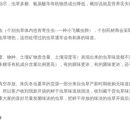
殆尽，虫草多糖、氨基酸等有机物质成分降低，概括说就是营养丢失
虫（个别虫草体内也有寄生虫--一种小飞蛾虫卵），个别药材商会采
虫草增色，这些处理过的虫草通常会有刺鼻的味道。
度、物种、土壤矿物质含量、土壤湿度等）表现出来的虫草味道都不
多糖等有机成分含量比例更高），有的腥味更浓，有的菌味更浓，还有
真空存放。朱氏冬虫夏草的货源一部分来自虫草产新时期收购无味道
。所以客户收到我新开袋的鲜干虫草味道就很淡，收到藏干货虫草味
重大家的喜好尽量发菌味浓的虫草，把鲜干存放的味淡的虫草开袋后
9