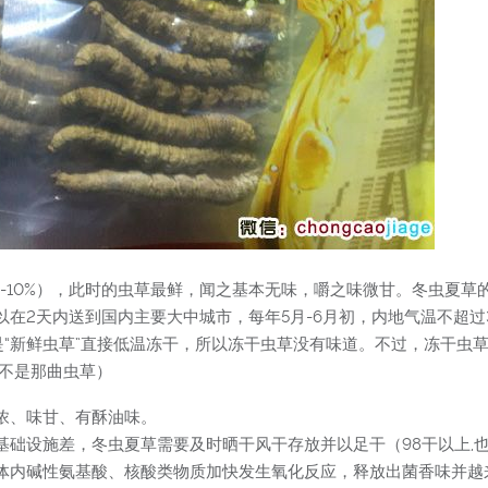
0%-10%），此时的虫草最鲜，闻之基本无味，嚼之味微甘。冬虫夏
在2天内送到国内主要大中城市，每年5月-6月初，内地气温不超过
是“新鲜虫草”直接低温冻干，所以冻干虫草没有味道。不过，冻干虫
并不是那曲虫草）
浓、味甘、有酥油味。
基础设施差，冬虫夏草需要及时晒干风干存放并以足干（98干以上,
体内碱性氨基酸、核酸类物质加快发生氧化反应，释放出菌香味并越