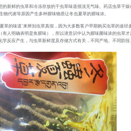
挖的新鲜的虫草和冷冻存放的干虫草味道很淡无气味。药店虫草干燥
微生物代谢等原因产生多种腥味物质让冬虫夏草的腥味浓。
虫夏草的味道”来辨别虫草真假，因为大多数客户早期购买虫草的途径
（有人明确表明是鱼腥味），所以潜意识中认为腥味菌味浓的虫草才
化学反应产生，与虫草新鲜度及存储方式有关，不同产地、不同阶段