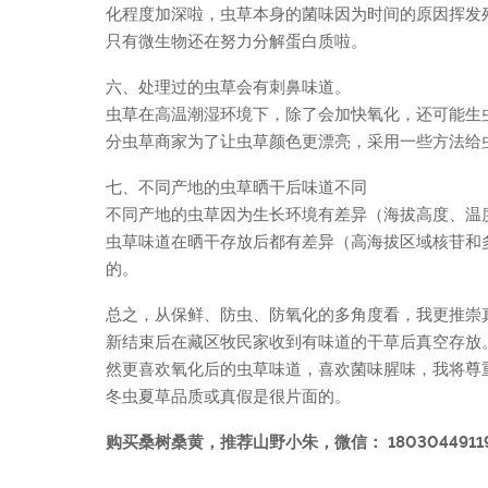
化程度加深啦，虫草本身的菌味因为时间的原因挥发
只有微生物还在努力分解蛋白质啦。
六、处理过的虫草会有刺鼻味道。
虫草在高温潮湿环境下，除了会加快氧化，还可能生
分虫草商家为了让虫草颜色更漂亮，采用一些方法给
七、不同产地的虫草晒干后味道不同
不同产地的虫草因为生长环境有差异（海拔高度、温
虫草味道在晒干存放后都有差异（高海拔区域核苷和
的。
总之，从保鲜、防虫、防氧化的多角度看，我更推崇
新结束后在藏区牧民家收到有味道的干草后真空存放
然更喜欢氧化后的虫草味道，喜欢菌味腥味，我将尊
冬虫夏草品质或真假是很片面的。
购买桑树桑黄，推荐山野小朱，微信： 1803044911