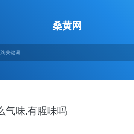
桑黄网
么气味,有腥味吗