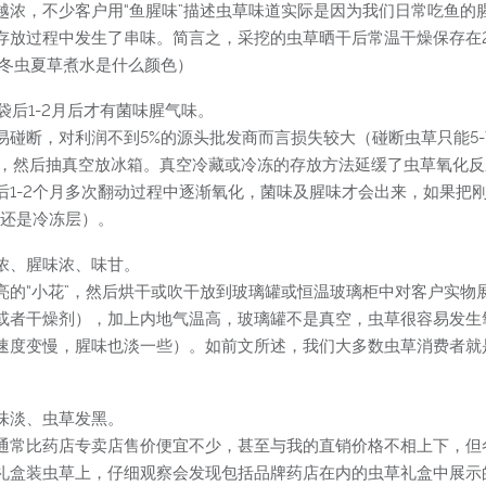
越浓，不少客户用“鱼腥味”描述虫草味道实际是因为我们日常吃鱼的
存放过程中发生了串味。简言之，采挖的虫草晒干后常温干燥保存在
、冬虫夏草煮水是什么颜色）
袋后1-2月后才有菌味腥气味。
碰断，对利润不到5%的源头批发商而言损失较大（碰断虫草只能5
0%），然后抽真空放冰箱。真空冷藏或冷冻的存放方法延缓了虫草氧
后1-2个月多次翻动过程中逐渐氧化，菌味及腥味才会出来，如果把
藏还是冷冻层）。
浓、腥味浓、味甘。
亮的“小花”，然后烘干或吹干放到玻璃罐或恒温玻璃柜中对客户实物
或者干燥剂），加上内地气温高，玻璃罐不是真空，虫草很容易发生
速度变慢，腥味也淡一些）。如前文所述，我们大多数虫草消费者就
味淡、虫草发黑。
通常比药店专卖店售价便宜不少，甚至与我的直销价格不相上下，但
礼盒装虫草上，仔细观察会发现包括品牌药店在内的虫草礼盒中展示