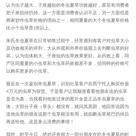
认为虫子越大，子座越短的冬虫夏草功效越好，甚至有消费者
把子座掐掉扔掉。这一方面是消费者认识不足，另一方面也是
商家炒作虫草价格的理由之一，相同重量的大个冬虫夏草价格
比小个虫草贵1倍以上。
朱氏冬虫夏草在日常销售过程中，经常遇到有客户对虫草大小
及功效相关的评判，大从外观和外界价值观上去判断虫草的好
坏，认为虫体粗大、子座短的虫草效果更好。从药效上看，同
产区同重量的小虫草和大虫草药效都差不多，但同样的价格可
以购买更多的小虫草。
最近在一次鉴别冬虫夏草，识别出某客户在西宁托人购买价值
4万元的虫草为假货。于是客户让我顺便看看他朋友送的虫草
是否为真，当我看到他发过来的图片全是正品冬虫夏草的虫
体，大部分子座（草头）都没有，就问其原因，他回答说因为
送他虫草的朋友说那个虫草根没有用，就掐断虫草尾巴扔掉后
再送给他。这是多么浪费的事情！
我想，时至今日，绝对还有很大一部分朋友在吃冬虫夏草的时