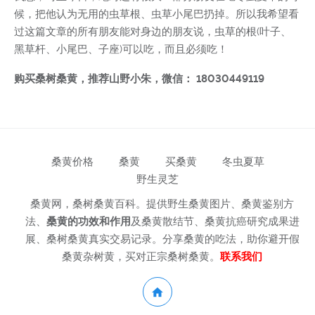
候，把他认为无用的虫草根、虫草小尾巴扔掉。所以我希望看
过这篇文章的所有朋友能对身边的朋友说，虫草的根(叶子、
黑草杆、小尾巴、子座)可以吃，而且必须吃！
购买桑树桑黄，推荐山野小朱，微信： 18030449119
桑黄价格
桑黄
买桑黄
冬虫夏草
野生灵芝
桑黄网，桑树桑黄百科。提供野生桑黄图片、桑黄鉴别方
法、
桑黄的功效和作用
及桑黄散结节、桑黄抗癌研究成果进
展、桑树桑黄真实交易记录。分享桑黄的吃法，助你避开假
桑黄杂树黄，买对正宗桑树桑黄。
联系我们