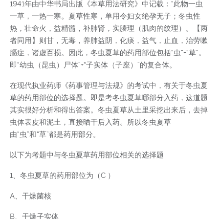
1941年由中华书局出版《本草用法研究》中记载：“此物一虫
一草，一热一寒。夏草性寒，单用令妇女绝孕无子；冬虫性
热，壮命火，益精髓，补肺肾，实腠理（肌肉的纹理）。【两
者同用】则甘，无毒，养肺益阴，化痰，益气，止血，治劳嗽
膈症，诸虚百损。因此，冬虫夏草的药用部位包括“虫”+“草”。
即“幼虫（昆虫）尸体”+“子实体（子座）”的复合体。
在现代执业药师《药事管理与法规》的考试中，有关于冬虫夏
草的药用部位的选择题。即是考冬虫夏草哪部分入药，这道题
其实很好分析和得出答案。冬虫夏草从土里采挖出来后，去掉
虫体表皮和泥土，直接晒干后入药。所以冬虫夏草
由“虫”和“草”都是药用部分。
以下为考题中与冬虫夏草药用部位相关的选择题
1、冬虫夏草的药用部位为（C ）
A、干燥菌核
B、干燥子实体