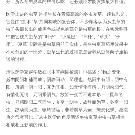
分，所以冬虫夏草的根可以吃、还必须吃才能发挥最大价值。
医学上讲的虫草,是指生长在青藏高原的冬虫夏草。顾名思义，
它是由“虫”和“草”共同构成的复合体。不少顾客认为从虫草的
虫子头部长出的偏黑色或褐色的部分是虫草的根，在实际称呼
中把它视为虫草的“”叶子“、“小尾巴”、“草杆”、“草头”、“子
座”。“夏草”实际是是虫草菌丝子实体，是冬虫夏草药用效果中
不可分割的一部分，虫草生长的过程就是营养从虫体向子座输
送的过程。
清医药学家赵学敏在《本草纲目拾遗》中描述：“物之变化，
必由阴阳相辅而成，阴静阳动，至理也。然阳中有阴，阴中有
阳，所谓一阴一阳，互为其根。如无情化有情，乃阴乘阳气，
有情化无情，乃阳乘阴气。故皆一变而不返本形——夏草冬
虫，乃感阴阳二气而生，夏至一阴生，故静而为草，冬至一阳
生，故动而为虫。辗转循运，非若腐草为萤、陈麦化蝶、感湿
热之气者可比……”从中医学的角度阐述冬虫夏草中虫与草相辅
相成相互影响的作用。