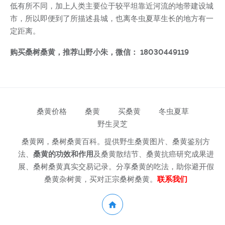
低有所不同，加上人类主要位于较平坦靠近河流的地带建设城
市，所以即便到了所描述县城，也离冬虫夏草生长的地方有一
定距离。
购买桑树桑黄，推荐山野小朱，微信： 18030449119
桑黄价格
桑黄
买桑黄
冬虫夏草
野生灵芝
桑黄网，桑树桑黄百科。提供野生桑黄图片、桑黄鉴别方
法、
桑黄的功效和作用
及桑黄散结节、桑黄抗癌研究成果进
展、桑树桑黄真实交易记录。分享桑黄的吃法，助你避开假
桑黄杂树黄，买对正宗桑树桑黄。
联系我们