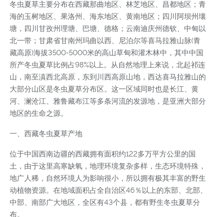
冬虫夏草主要分布在西藏那曲地区、林芝地区、昌都地区；青
海的玉树地区、果洛州、海东地区、黄南地区；四川阿坝州壤
塘，四川甘孜州理塘、巴塘、德格；云南迪庆州德钦、中甸以
北一带；甘肃省甘南州玛曲以西、尼泊尔等喜马拉雅山脉(青
藏高原)海拔3500-5000米的高山草甸和灌木林中，其中中国
所产冬虫夏草比例占98%以上。从自然地理上来说，北起祁连
山，南至滇西北高原，东到川西高原山地，西达喜马拉雅山的
大部分山区是冬虫夏草分布区。这一区域同时也是长江、黄
河、澜沧江、雅鲁藏布江等多条河流的发源地，是亚洲大部分
地区的生命之源。
一、西藏冬虫夏草产地
位于中国西南边疆的西藏拥有面积约122多万平方公里的国
土，由于这里高寒缺氧，地理环境复杂多样，生态环境特殊，
地广人稀，自然环境人为影响很小，所以拥有极其丰富的野生
动植物资源。在地域面积占全自治区46％以上的东部、北部、
中部、南部广大地区，全区有43个县，都有野生冬虫夏草分
布。