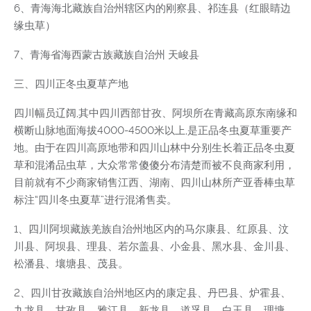
6、青海海北藏族自治州辖区内的刚察县、祁连县（红眼睛边
缘虫草）
7、青海省海西蒙古族藏族自治州 天峻县
三、四川正冬虫夏草产地
四川幅员辽阔,其中四川西部甘孜、阿坝所在青藏高原东南缘和
横断山脉地面海拔4000-4500米以上,是正品冬虫夏草重要产
地。由于在四川高原地带和四川山林中分别生长着正品冬虫夏
草和混淆品虫草，大众常常傻傻分布清楚而被不良商家利用，
目前就有不少商家销售江西、湖南、四川山林所产亚香棒虫草
标注“四川冬虫夏草”进行混淆售卖。
1、四川阿坝藏族羌族自治州地区内的马尔康县、红原县、汶
川县、阿坝县、理县、若尔盖县、小金县、黑水县、金川县、
松潘县、壤塘县、茂县。
2、四川甘孜藏族自治州地区内的康定县、丹巴县、炉霍县、
九龙县、甘孜县、雅江县、新龙县、道孚县、白玉县、理塘