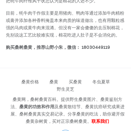
把牦牛肉纤维风干状态认为是棉花的人还不少。
目前，牦牛肉干作假主要是用猪肉、鸭肉等通过添加牛肉精粉
或膏并添加各种香料掩盖本来肉质的味道做出，也有用颗粒感
强的马肉或黄牛肉来混淆。但没有一家会傻傻的去压制棉花，
先别说这工艺比较难实现，棉花吃进人肚子是不会消化的。
购买桑树桑黄，推荐山野小朱，微信： 18030449119
桑黄价格
桑黄
买桑黄
冬虫夏草
野生灵芝
桑黄网，桑树桑黄百科。提供野生桑黄图片、桑黄鉴别方
法、
桑黄的功效和作用
及桑黄散结节、桑黄抗癌研究成果进
展、桑树桑黄真实交易记录。分享桑黄的吃法，助你避开假
桑黄杂树黄，买对正宗桑树桑黄。
联系我们