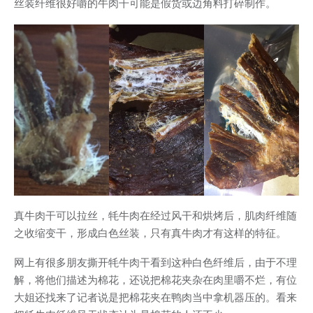
丝装纤维很好嚼的牛肉干可能是假货或边角料打碎制作。
真牛肉干可以拉丝，牦牛肉在经过风干和烘烤后，肌肉纤维随
之收缩变干，形成白色丝装，只有真牛肉才有这样的特征。
网上有很多朋友撕开牦牛肉干看到这种白色纤维后，由于不理
解，将他们描述为棉花，还说把棉花夹杂在肉里嚼不烂，有位
大姐还找来了记者说是把棉花夹在鸭肉当中拿机器压的。看来