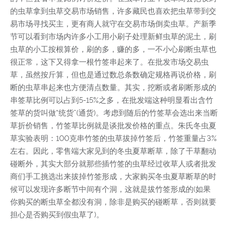
的虫草拿到虫草交易市场销售，许多藏民也喜欢把虫草带到交
易市场寻找买主，更有商人就守在交易市场倒卖虫草。产新季
节可以看到市场内许多小工用小刷子处理新鲜虫草的泥土，刷
虫草的小工按根算价，刷的多，赚的多，一不小心刷断虫草也
很正常，这下又得拿一根竹签串起来了。在批发市场交易虫
草，虽然按斤算，但也是通过数总条数确定规格再说价格，刷
断的虫草串起来也方便清点数量。其实，挖断或者刷断形成的
串签草比例可以占到5-15%之多，在批发端这种明显看出含竹
签草的货叫做“统货”(通货)。考虑到随后的竹签草会选出来当断
草折价销售，竹签草比例就是谈批发价格的重点。朱氏冬虫夏
草实验表明：100克串竹签的虫草拔掉竹签后，竹签重量占3%
左右。因此，零售端大家见到的冬虫夏草断草，除了干草翻动
碰断外，其实大部分就那些插竹签的虫草经过收草人或者批发
商们手工挑选出来拔掉竹签形成，大家购买冬虫夏草断草的时
候可以发现许多断节中间有个洞，这就是拔竹签形成的(如果
你购买的断虫草全都没有洞，除非是购买的碰断草，否则就要
担心是否购买到假虫草了)。