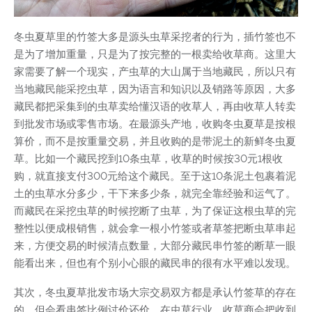
冬虫夏草里的竹签大多是源头虫草采挖者的行为，插竹签也不
是为了增加重量，只是为了按完整的一根卖给收草商。这里大
家需要了解一个现实，产虫草的大山属于当地藏民，所以只有
当地藏民能采挖虫草，因为语言和知识以及销路等原因，大多
藏民都把采集到的虫草卖给懂汉语的收草人，再由收草人转卖
到批发市场或零售市场。在最源头产地，收购冬虫夏草是按根
算价，而不是按重量交易，并且收购的是带泥土的新鲜冬虫夏
草。比如一个藏民挖到10条虫草，收草的时候按30元1根收
购，就直接支付300元给这个藏民。至于这10条泥土包裹着泥
土的虫草水分多少，干下来多少条，就完全靠经验和运气了。
而藏民在采挖虫草的时候挖断了虫草，为了保证这根虫草的完
整性以便成根销售，就会拿一根小竹签或者草签把断虫草串起
来，方便交易的时候清点数量，大部分藏民串竹签的断草一眼
能看出来，但也有个别小心眼的藏民串的很有水平难以发现。
其次，冬虫夏草批发市场大宗交易双方都是承认竹签草的存在
的，但会看串签比例讨价还价。在虫草行业，收草商会把收到