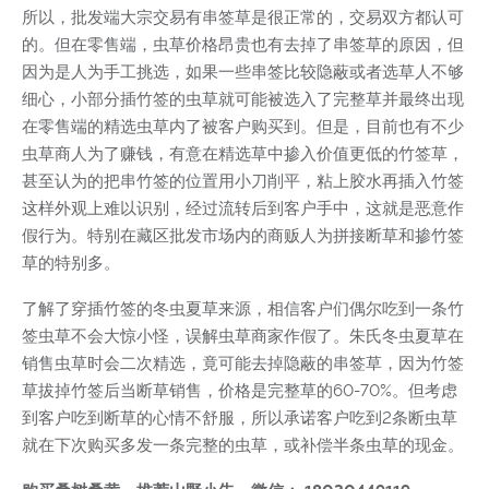
所以，批发端大宗交易有串签草是很正常的，交易双方都认可
的。但在零售端，虫草价格昂贵也有去掉了串签草的原因，但
因为是人为手工挑选，如果一些串签比较隐蔽或者选草人不够
细心，小部分插竹签的虫草就可能被选入了完整草并最终出现
在零售端的精选虫草内了被客户购买到。但是，目前也有不少
虫草商人为了赚钱，有意在精选草中掺入价值更低的竹签草，
甚至认为的把串竹签的位置用小刀削平，粘上胶水再插入竹签
这样外观上难以识别，经过流转后到客户手中，这就是恶意作
假行为。特别在藏区批发市场内的商贩人为拼接断草和掺竹签
草的特别多。
了解了穿插竹签的冬虫夏草来源，相信客户们偶尔吃到一条竹
签虫草不会大惊小怪，误解虫草商家作假了。朱氏冬虫夏草在
销售虫草时会二次精选，竟可能去掉隐蔽的串签草，因为竹签
草拔掉竹签后当断草销售，价格是完整草的60-70%。但考虑
到客户吃到断草的心情不舒服，所以承诺客户吃到2条断虫草
就在下次购买多发一条完整的虫草，或补偿半条虫草的现金。