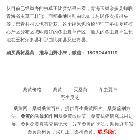
从目前已经举办的虫草王比赛结果来看，青海玉树杂多县蝉联
青海省虫草王桂冠，而那曲地区则由比如县村民多次拔得头
筹，巴青县村民也有斩获。这个结果也恰恰印证了冬虫夏草核
心产区分布区域即最好的冬虫夏草产区、最大的冬虫夏草生长
地在玉树杂多县和那曲比如县及巴青县。
购买桑树桑黄，推荐山野小朱，微信： 18030449119
桑黄价格
桑黄
买桑黄
冬虫夏草
野生灵芝
桑黄网，桑树桑黄百科。提供野生桑黄图片、桑黄鉴别方
法、
桑黄的功效和作用
及桑黄散结节、桑黄抗癌研究成果进
展、桑树桑黄真实交易记录。分享桑黄的吃法，助你避开假
桑黄杂树黄，买对正宗桑树桑黄。
联系我们