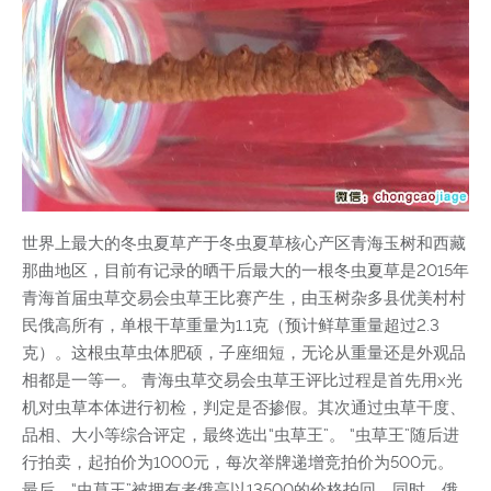
世界上最大的冬虫夏草产于冬虫夏草核心产区青海玉树和西藏
那曲地区，目前有记录的晒干后最大的一根冬虫夏草是2015年
青海首届虫草交易会虫草王比赛产生，由玉树杂多县优美村村
民俄高所有，单根干草重量为1.1克（预计鲜草重量超过2.3
克）。这根虫草虫体肥硕，子座细短，无论从重量还是外观品
相都是一等一。 青海虫草交易会虫草王评比过程是首先用x光
机对虫草本体进行初检，判定是否掺假。其次通过虫草干度、
品相、大小等综合评定，最终选出“虫草王”。 “虫草王”随后进
行拍卖，起拍价为1000元，每次举牌递增竞拍价为500元。
最后，“虫草王”被拥有者俄高以13500的价格拍回。同时，俄