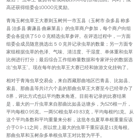
高还获得组委会10000元奖励。
青海玉树虫草王大赛则玉树州一市五县（玉树市·杂多县·称多
县·治多县·囊谦县·曲麻莱县）的虫草商户参加，每个商户向组
委会各提供了5００克精选虫草参评。在评选过程中，一方面
组委会成员随意挑选出５０克并记录虫草的数量；另一方面专
家组根据虫草的色泽、气味、清洁度、干湿度、单体重和虫草
比例进行打分；最后综合工作组称量数据和专家评分的数据选
出“虫草王”。现在每年的虫草王大赛已经和旅游文化挂钩了。
相对于青海虫草交易会，来自西藏那曲地区巴青县、比如县、
索县、那曲县等共计六个县的那曲虫草王大赛至今已经举办了
8界，评比方式也以平均数来角逐。目前有记录的比赛结果
是，最大的一斤虫草来自那曲比如县达塘乡，为526根一斤，
平均每根0.95克。一两50根虫草49.83克，平均每根约1克。从
这个平均条数和平均重量来分析，这批冬虫夏草单根重量应该
介于0.9-1.1之间，所以世上最大的虫草干重应该是1.1克每根。
那曲虫草和玉树杂多单根虫草王对比暂为平手。