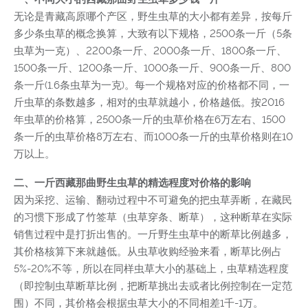
无论是青藏高原哪个产区，野生虫草的大小都有差异，按每斤
多少条虫草的概念换算，大致有以下规格，2500条一斤（5条
虫草为一克）、2200条一斤、2000条一斤、1800条一斤、
1500条一斤、1200条一斤、1000条一斤、900条一斤、800
条一斤(1.6条虫草为一克)。每一个规格对应的价格都不同，一
斤虫草的条数越多，相对的虫草就越小，价格越低。按2016
年虫草的价格算，2500条一斤的虫草价格在6万左右、1500
条一斤的虫草价格8万左右、而1000条一斤的虫草价格则在10
万以上。
二、一斤西藏那曲野生虫草的精选程度对价格的影响
因为采挖、运输、翻动过程中不可避免的把虫草弄断，在藏民
的习惯下形成了竹签草（虫草穿条、断草），这种断草在实际
销售过程中是打折出售的。一斤野生虫草中的断草比例越多，
其价格核算下来就越低。从虫草收购经验来看，断草比例占
5%-20%不等，所以在同样虫草大小的基础上，虫草精选程度
（即控制虫草断草比例，把断草挑出去或者比例控制在一定范
围）不同，其价格会根据虫草大小的不同相差1千-1万。