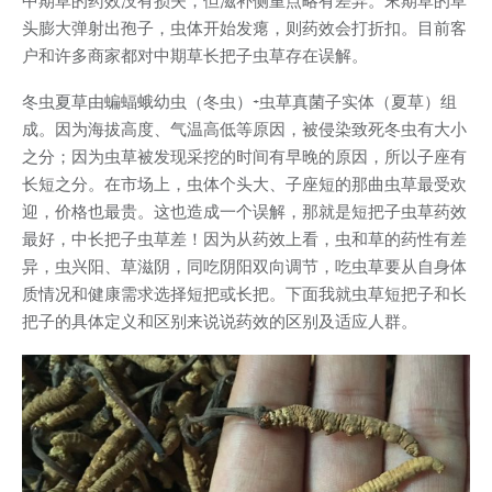
中期草的药效没有损失，但滋补侧重点略有差异。末期草的草
头膨大弹射出孢子，虫体开始发瘪，则药效会打折扣。目前客
户和许多商家都对中期草长把子虫草存在误解。
冬虫夏草由蝙蝠蛾幼虫（冬虫）+虫草真菌子实体（夏草）组
成。因为海拔高度、气温高低等原因，被侵染致死冬虫有大小
之分；因为虫草被发现采挖的时间有早晚的原因，所以子座有
长短之分。在市场上，虫体个头大、子座短的那曲虫草最受欢
迎，价格也最贵。这也造成一个误解，那就是短把子虫草药效
最好，中长把子虫草差！因为从药效上看，虫和草的药性有差
异，虫兴阳、草滋阴，同吃阴阳双向调节，吃虫草要从自身体
质情况和健康需求选择短把或长把。下面我就虫草短把子和长
把子的具体定义和区别来说说药效的区别及适应人群。