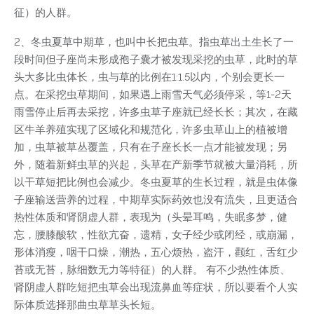
征）的人群。
2、冬虫夏草中期草，也叫中长把虫草。指虫草出土生长了一
段时间但子座尚未形成孢子囊才被发现采挖的虫草，此时的草
头大多比虫体长，虫与草的比例在1:1.5以内，个别会更长一
点。在采挖虫草期间，如果遇上雨雪天气必须停采，等1-2天
雨雪停止后再去采挖，许多虫草子座就已经长长；其次，在藏
区牛羊养殖实现了区域化和规范化，许多虫草山上的植被增
加，虫草被草丛覆盖，只有在子座长长一点才能被发现；另
外，随着新鲜虫草的兴起，头草在产新季节就被大量消耗，所
以干草短把比例也会减少。冬虫夏草的生长过程，就是虫体像
子座输送营养的过程，中期草实际药效也没有流失，且更适合
热性体质和肾阴虚人群，表现为（头晕耳鸣，失眠多梦，健
忘，腰膝酸软，性欲亢奋，遗精，女子经少或闭经，或崩漏，
形体消瘦，咽干口燥，潮热，五心烦热，盗汗，颧红，舌红少
苔或无苔，脉细数无力等特征）的人群。 有不少热性体质、
肾阴虚人群吃短把虫草会出现流鼻血等症状，所以要看个人实
际体质选择那曲虫草草头长短。