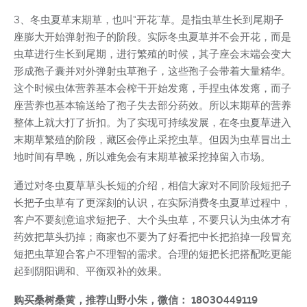
3、冬虫夏草末期草，也叫“开花”草。是指虫草生长到尾期子
座膨大开始弹射孢子的阶段。实际冬虫夏草并不会开花，而是
虫草进行生长到尾期，进行繁殖的时候，其子座会末端会变大
形成孢子囊并对外弹射虫草孢子，这些孢子会带着大量精华。
这个时候虫体营养基本会榨干开始发瘪，手捏虫体发瘪，而子
座营养也基本输送给了孢子失去部分药效。所以末期草的营养
整体上就大打了折扣。为了实现可持续发展，在冬虫夏草进入
末期草繁殖的阶段，藏区会停止采挖虫草。但因为虫草冒出土
地时间有早晚，所以难免会有末期草被采挖掉留入市场。
通过对冬虫夏草草头长短的介绍，相信大家对不同阶段短把子
长把子虫草有了更深刻的认识，在实际消费冬虫夏草过程中，
客户不要刻意追求短把子、大个头虫草，不要只认为虫体才有
药效把草头扔掉；商家也不要为了好看把中长把掐掉一段冒充
短把虫草迎合客户不理智的需求。合理的短把长把搭配吃更能
起到阴阳调和、平衡双补的效果。
购买桑树桑黄，推荐山野小朱，微信： 18030449119