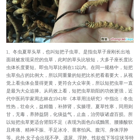
1、冬虫夏草头草，也叫短把子虫草。是指虫草子座刚长出地
面就被发现采挖的虫草，此时的草头比较短，大多子座长度比
虫体长度要短。即虫与草比例在1:1以内。在同一规格中，短把
虫草虫占的比例大，所以同重量的短把比长把看着要大，从视
觉上看虫体会显得更黄，更符合大众审美，所以短把虫草一直
是最为大众追捧。从药效上看，短把虫草助阳的功效更强，近
代中医药学家周志林在1941年《本草用法研究》中指出：冬虫
性热，壮命火，益精髓，补肺肾，实腠理。夏草性寒，同用则
甘，无毒，养肺益阴，化痰益气，止血，治劳咳诸虚百损。所
以短把虫草更适合肾阳不足（表现为面色白或黝黑、腰膝酸软
且疼痛、精神不振、手足冰冷、畏寒怕风、腹泻、身体浮肿
等。此外,女子会出现不孕、遗尿、浮肿、性欲低下等症状等特