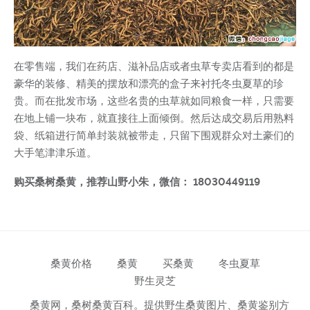
在零售端，我们在药店、滋补品店或者虫草专卖店看到的都是
豪华的装修、精美的摆放和漂亮的盒子来衬托冬虫夏草的珍
贵。而在批发市场，这些名贵的虫草就如同粮食一样，只需要
在地上铺一块布，就直接往上面倾倒。然后达成交易后用熟料
袋、纸箱进行简单封装就被带走，只留下围观群众对土豪们的
大手笔津津乐道。
购买桑树桑黄，推荐山野小朱，微信： 18030449119
桑黄价格
桑黄
买桑黄
冬虫夏草
野生灵芝
桑黄网，桑树桑黄百科。提供野生桑黄图片、桑黄鉴别方