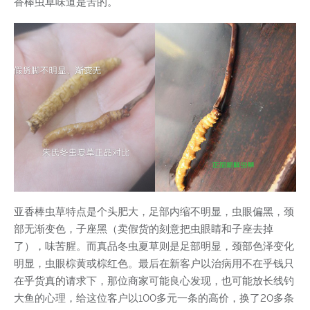
香棒虫草味道是苦的。
亚香棒虫草特点是个头肥大，足部内缩不明显，虫眼偏黑，颈
部无渐变色，子座黑（卖假货的刻意把虫眼睛和子座去掉
了），味苦腥。而真品冬虫夏草则是足部明显，颈部色泽变化
明显，虫眼棕黄或棕红色。最后在新客户以治病用不在乎钱只
在乎货真的请求下，那位商家可能良心发现，也可能放长线钓
大鱼的心理，给这位客户以100多元一条的高价，换了20多条