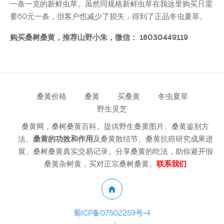
一条一克的新鲜虫草。虽然同规格新鲜虫草在我这里购买只需
要60元一条，但客户也减少了损失，得到了正品冬虫夏草。
购买桑树桑黄，推荐山野小朱，微信： 18030449119
桑黄价格
桑黄
买桑黄
冬虫夏草
野生灵芝
桑黄网，桑树桑黄百科。提供野生桑黄图片、桑黄鉴别方
法、
桑黄的功效和作用
及桑黄散结节、桑黄抗癌研究成果进
展、桑树桑黄真实交易记录。分享桑黄的吃法，助你避开假
桑黄杂树黄，买对正宗桑树桑黄。
联系我们
蜀ICP备07502259号-4